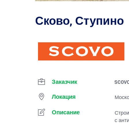
Сково, Ступино
Заказчик
SCOV
Локация
Моско
Описание
Строи
с ант