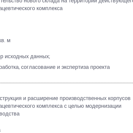
тельство нового склада на территории действующег
цевтического комплекса
кв. м
р исходных данных;
работка, согласование и экспертиза проекта
струкция и расширение производственных корпусов
цевтического комплекса с целью модернизации
водства
а