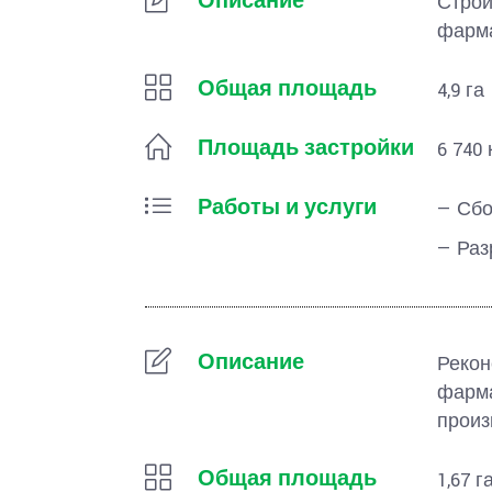
Описание
Строи
фарма
Общая площадь
4,9 га
Площадь застройки
6 740 
Работы и услуги
— Сбо
— Раз
Описание
Рекон
фарма
произ
Общая площадь
1,67 г